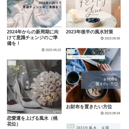
2024年からの新周期に向
2023年後半の風水対策
けて意識チェンジのご準
2023.09.05
備を！
2023.09.22
風水
風水
お財布を置きたい方位
2023.08.04
恋愛運を上げる風水（桃
花位）
風水