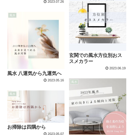
2023.07.26
風水
玄関での風水方位別おス
スメカラー
2023.06.19
風水 八運気から九運気へ
2023.05.16
風水
風水
お掃除は四隅から
2023.05.07