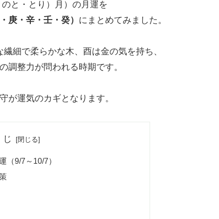
きのと・とり）月）の月運を
・庚・辛・壬・癸）
にまとめてみました。
な繊細で柔らかな木、酉は金の気を持ち、
の調整力が問われる時期です。
守が運気のカギとなります。
くじ
9/7～10/7）
策