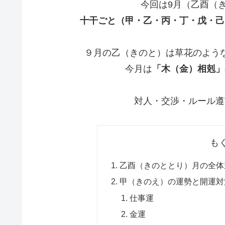
今回は9月（乙酉（
十干ごと（甲・乙・丙・丁・戊・己
９月の乙（きのと）は草花のよう
今月は
「木（金）相剋」
対人・交渉・ルール遵
も
乙酉（きのととり）月の全体運（
甲（きのえ）の運勢と開運対
仕事運
金運